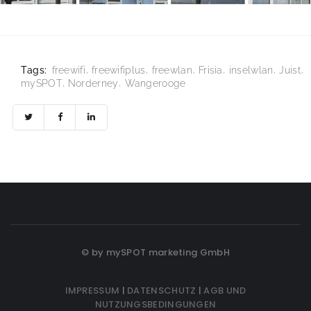
Tags:
freewifi
freewifiplus
freewlan
Frisia
inselwlan
Juist
mySPOT
Norderney
Wangerooge
© by mySPOT marketing GmbH
IMPRESSUM
|
DATENSCHUTZ
|
AGB UND
NUTZUNGSBEDINGUNGEN